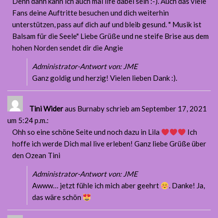
Denn dann kann ich auch mal life dabei sein :-). Auch das viele
Fans deine Auftritte besuchen und dich weiterhin
unterstützen, pass auf dich auf und bleib gesund. " Musik ist
Balsam für die Seele" Liebe Grüße und ne steife Brise aus dem
hohen Norden sendet dir die Angie
Administrator-Antwort von: JME
Ganz goldig und herzig! Vielen lieben Dank :).
Tini Wider
aus Burnaby
schrieb am September 17, 2021
um 5:24 p.m.
:
Ohh so eine schöne Seite und noch dazu in Lila
Ich
hoffe ich werde Dich mal live erleben! Ganz liebe Grüße über
den Ozean Tini
Administrator-Antwort von: JME
Awww… jetzt fühle ich mich aber geehrt
. Danke! Ja,
das wäre schön