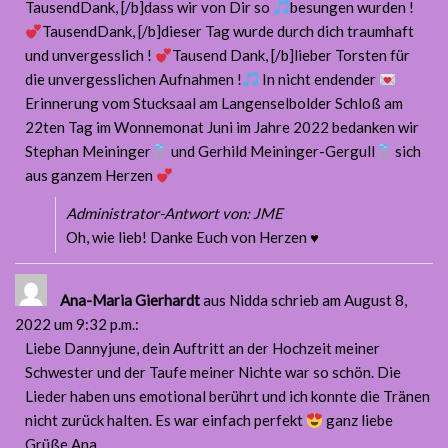
TausendDank, [/b]dass wir von Dir so
besungen wurden !
TausendDank, [/b]dieser Tag wurde durch dich traumhaft
und unvergesslich !
Tausend Dank, [/b]lieber Torsten für
die unvergesslichen Aufnahmen !
In nicht endender
Erinnerung vom Stucksaal am Langenselbolder Schloß am
22ten Tag im Wonnemonat Juni im Jahre 2022 bedanken wir
Stephan Meininger
und Gerhild Meininger-Gergull
sich
aus ganzem Herzen
Administrator-Antwort von: JME
Oh, wie lieb! Danke Euch von Herzen ♥️
Ana-Maria Gierhardt
aus Nidda
schrieb am August 8,
2022
um 9:32 p.m.
:
Liebe Dannyjune, dein Auftritt an der Hochzeit meiner
Schwester und der Taufe meiner Nichte war so schön. Die
Lieder haben uns emotional berührt und ich konnte die Tränen
nicht zurück halten. Es war einfach perfekt
ganz liebe
Grüße Ana