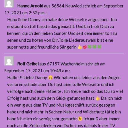
Hanne Arnold
aus 56564 Neuwied
schrieb am September
17, 2021
um 2:53 p.m.
:
Huhu liebe Danny ich habe deine Webseite angesehen , bin
erstaunt so toll hasste das gemacht. Und bin froh Dich zu
kennen ,durch den lieben Gunter Und seit dem immer toll zu
sehen und zu hören von Dir.Tolle Liederauswahl bist eine
super nette und freundliche Sängerin
Rolf Geibel
aus 67157 Wachenheim
schrieb am
September 17, 2021
um 10:48 a.m.
:
Hallo !!! Liebe Danny
Wir haben uns leider aus den Augen
verloren schade aber Du hast eine tolle Webseite und ich
verfolge auch deine FB Seite . Ich freue mich so das Du so viel
Erfolg hast und auch dein Glück gefunden hast
Da ich mich
ein wenig aus dem TV und Musikgeschäft zurück gezogen
habe und mich mehr in Sachen Natur und Wildschutz tätig bin
habe ich mich ein wenig rahr gemacht.
Ich muß aber immer
noch an die Zeiten denken wo Du bei uns damals in der TV