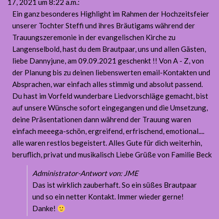
17, 2021
um 8:22 a.m.
:
Ein ganz besonderes Highlight im Rahmen der Hochzeitsfeier
unserer Tochter Steffi und ihres Bräutigams während der
Trauungszeremonie in der evangelischen Kirche zu
Langenselbold, hast du dem Brautpaar, uns und allen Gästen,
liebe Dannyjune, am 09.09.2021 geschenkt !! Von A - Z, von
der Planung bis zu deinen liebenswerten email-Kontakten und
Absprachen, war einfach alles stimmig und absolut passend.
Du hast im Vorfeld wunderbare Liedvorschläge gemacht, bist
auf unsere Wünsche sofort eingegangen und die Umsetzung,
deine Präsentationen dann während der Trauung waren
einfach meeega-schön, ergreifend, erfrischend, emotional....
alle waren restlos begeistert. Alles Gute für dich weiterhin,
beruflich, privat und musikalisch Liebe Grüße von Familie Beck
Administrator-Antwort von: JME
Das ist wirklich zauberhaft. So ein süßes Brautpaar
und so ein netter Kontakt. Immer wieder gerne!
Danke!