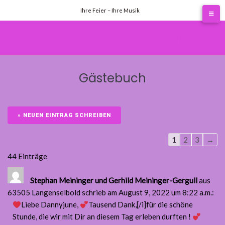
Skip
Ihre Feier – Ihre Musik
to
content
june music entertainment
Gästebuch
Guestbook
1
2
3
→
list
44 Einträge
navigation
Stephan Meininger und Gerhild Meininger-Gergull
aus
63505 Langenselbold
schrieb am August 9, 2022
um 8:22 a.m.
:
Liebe Dannyjune,
Tausend Dank,[/i]für die schöne
Stunde, die wir mit Dir an diesem Tag erleben durften !